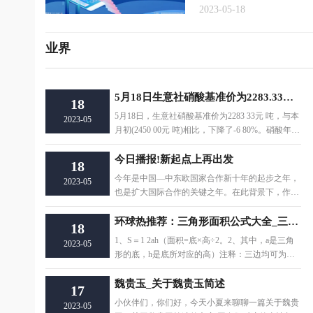
2023-05-18
业界
5月18日生意社硝酸基准价为2283.33元/吨_当前看点
18
5月18日，生意社硝酸基准价为2283 33元 吨，与本
2023-05
月初(2450 00元 吨)相比，下降了-6 80%。硝酸年度
统计(2022-05-18--2023
今日播报!新起点上再出发
18
今年是中国—中东欧国家合作新十年的起步之年，
2023-05
也是扩大国际合作的关键之年。在此背景下，作为
唯一聚焦中国
环球热推荐：三角形面积公式大全_三角形的面积公式是什么
18
1、S＝1 2ah（面积=底×高÷2。2、其中，a是三角
2023-05
形的底，h是底所对应的高）注释：三边均可为
底，应理解为：
魏贵玉_关于魏贵玉简述
17
小伙伴们，你们好，今天小夏来聊聊一篇关于魏贵
2023-05