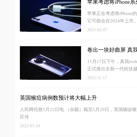
苹果考虑将iPhone
苹果正在考虑将iPhon
它可能会在2024年上市
2023-02-07
卷出一块好曲屏 真
11月17日下午，真我r
正式推出全新一代科技越
2022-11-17
英国猴痘病例数预计将大幅上升
人民网伦敦5月22日电 （余颖）截至5月20日，英国确
区传
2022-05-24