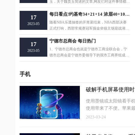
玉，关于魏贵玉简述的文章,网友们对这件事情都比
较关注，那
每日看点!约基奇34+21+14 浓眉40+10 詹姆斯26+12+9 掘金取胜1-0湖人
17
随着NBA乐透抽签的开胃菜结束，NBA西部决赛
2023-05
正式打响，西部常规赛冠军掘金坐镇主场迎战湖
人，后者通过资格赛
宁德市总商会 每日热门
17
1、宁德市总商会也就是宁德市工商业联合会，宁
2023-05
德市总商会是宁德市委领导下的我市工商界组成的
人们团体和民
手机
破解手机屏幕使用时
使用墨镜或太阳镜看手
使用带来了不便。苹果
2023-03-24