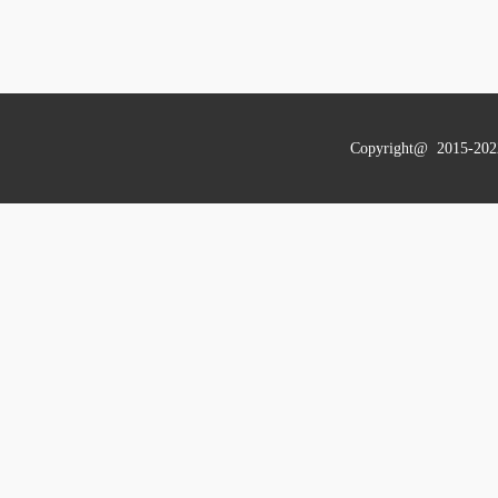
Copyright@ 201