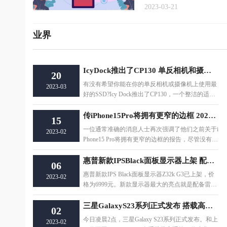
2023-03-21
业界
IcyDock推出了CP130 单反相机和摄像机转换器
20
有没有希望你能在你的单反相机或摄像机上使用最
2023-03
好的SSD?Icy Dock推出了CP130，一个整洁的适配
器，作为单反相机和摄像机的转换器，通过CFEx
传iPhone15Pro将拥有更窄的边框 2023年秋季发布
15
一位通常准确的消息人士再次强调了他们之前关于i
2023-02
Phone15 Pro将拥有更窄的边框的报告，尽管没有透
露任何新的细节。预计iPhone 15 Pro将于
惠普新款IPSBlack面板显示器上架 配备雷电4接口
06
惠普新款IPS Black面板显示器Z32k G3已上架，价
2023-02
格为6999元。新款显示器最大的亮点就是配备雷电
4接口，拥有40Gbps的数据传输速率，通过单U
三星GalaxyS23系列正式发布 搭载高通第二代骁龙8系
02
今日凌晨2点，三星Galaxy S23系列正式发布。和上
2023-02