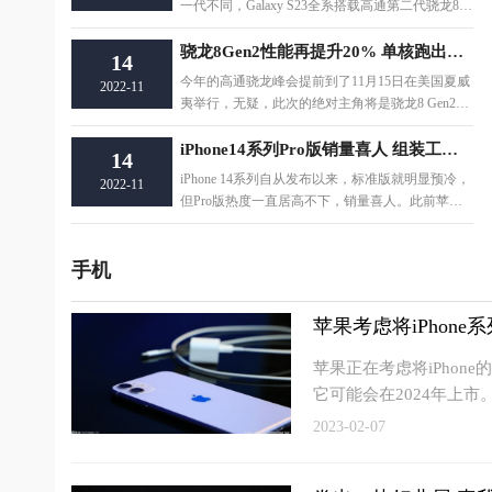
一代不同，Galaxy S23全系搭载高通第二代骁龙8移
动平台，没有Exynos版本。不仅如此，Gala
骁龙8Gen2性能再提升20% 单核跑出了1524分
14
今年的高通骁龙峰会提前到了11月15日在美国夏威
2022-11
夷举行，无疑，此次的绝对主角将是骁龙8 Gen2。
已经见识过骁龙8 Gen2样机的爆料人Yogesh
iPhone14系列Pro版销量喜人 组装工厂目前产能大幅降低
14
iPhone 14系列自从发布以来，标准版就明显预冷，
2022-11
但Pro版热度一直居高不下，销量喜人。此前苹果
发布的第三季度财报还显示，iPhone销量明显
手机
苹果考虑将iPhone
苹果正在考虑将iPhon
它可能会在2024年上市
2023-02-07