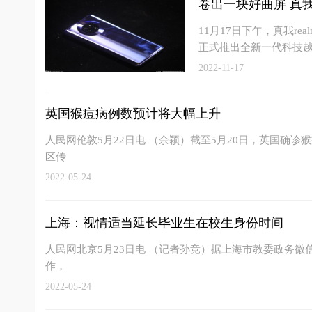
卷出一块好曲屏 真
11月17日下午，真我r
正式推出全新一代科技越
2022-11-17
英国猴痘病例数预计将大幅上升
人民网伦敦5月22日电 （余颖）截至5月20日，英国确
区传
2022-05-24
上海：视情适当延长毕业生在校生身份时间
人民网北京5月23日电 （记者孙竞）据上海市教委政务微信
作，
2022-05-24