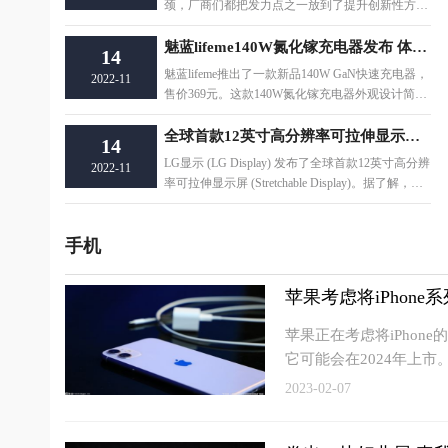
颈，厂商们都把发力点之一放到了提升创新性方
面。包括对手机形态、具体关键技术等的改善。尤
其
魅蓝lifeme140W氮化镓充电器发布 体积缩小了20%以上
14
魅蓝lifeme推出了一款新品140W GaN快速充电器，
2022-11
售价369元。这款140W氮化镓充电器外观设计简
约，采用纯白配色，折叠式插脚设计方案，体积较
全球首款12英寸高分辨率可拉伸显示屏发布 具有全彩色RGB功能
14
LG显示 (LG Display) 发布了全球首款12英寸高分辨
2022-11
率可拉伸显示屏 (Stretchable Display)。据了解，这
款显示屏具有橡皮筋般的柔韧性，
手机
苹果考虑将iPhone
苹果正在考虑将iPhon
它可能会在2024年上市
2023-02-07