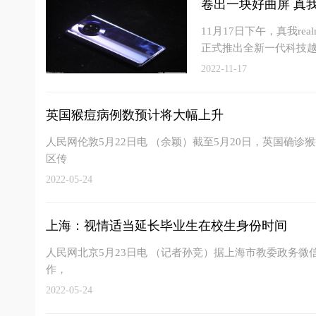
卷出一块好曲屏 真
11月17日下午，真我r
正式推出全新一代科技越
2022-11-17
英国猴痘病例数预计将大幅上升
人民网伦敦5月22日电 （余颖）截至5月20日，英国确
区传
2022-05-24
上海：视情适当延长毕业生在校生身份时间
人民网北京5月23日电 （记者孙竞）据上海市教委政务微信
作，
2022-05-24