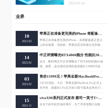
2023-03-14
业界
苹果正在准备更完美的iPhone 将配备真正的全面屏
10
苹果正在准备更完美的iPhone，其将配备真正意义
2023-03
上的全面屏。消息称，苹果迟迟没有推出无刘海的i
Phone，主要是真全面屏研发工作进展不顺利，
中正评测曝光RTX4060跑分 性能比3060强太多
14
近日，数码博主中正评测曝光了RTX4060的跑分成
2023-02
绩。据悉，这次测试采用的是搭载i9-13900HX处理
器的雷神ZERO。硬件方面，RTX 4060拥有3072个
售价15999元！苹果全新MacBookPro上市开售
03
2月3日消息，今日，苹果全新MacBook Pro正式上
2023-02
市开售，搭载M2 Pro芯片的14英寸版本起售价1599
9元，M2 Pro芯片16英寸版本起售价为19999
vivoX90系列正式发布 蔡司一英寸T+自研芯片
15
在当下的手机市场环境中，为了寻求突围行业瓶
2022-11