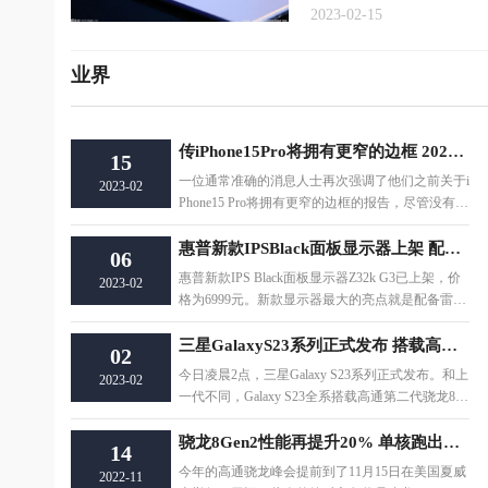
2023-02-15
业界
传iPhone15Pro将拥有更窄的边框 2023年秋季发布
15
一位通常准确的消息人士再次强调了他们之前关于i
2023-02
Phone15 Pro将拥有更窄的边框的报告，尽管没有透
露任何新的细节。预计iPhone 15 Pro将于
惠普新款IPSBlack面板显示器上架 配备雷电4接口
06
惠普新款IPS Black面板显示器Z32k G3已上架，价
2023-02
格为6999元。新款显示器最大的亮点就是配备雷电
4接口，拥有40Gbps的数据传输速率，通过单U
三星GalaxyS23系列正式发布 搭载高通第二代骁龙8系
02
今日凌晨2点，三星Galaxy S23系列正式发布。和上
2023-02
一代不同，Galaxy S23全系搭载高通第二代骁龙8移
动平台，没有Exynos版本。不仅如此，Gala
骁龙8Gen2性能再提升20% 单核跑出了1524分
14
今年的高通骁龙峰会提前到了11月15日在美国夏威
2022-11