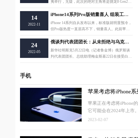
夷举行，无疑，此次的绝对主角将是骁龙8 Gen2。
已经见识过骁龙8 Gen2样机的爆料人Yogesh
iPhone14系列Pro版销量喜人 组装工厂目前产能大幅降低
14
iPhone 14系列自从发布以来，标准版就明显预冷，
2022-11
但Pro版热度一直居高不下，销量喜人。此前苹果
发布的第三季度财报还显示，iPhone销量明显
俄谈判代表团团长：从未拒绝与乌克兰谈判
24
新华社明斯克5月22日电（记者鲁金博）俄罗斯谈
2022-05
判代表团团长、总统助理梅金斯基22日在接受白俄
罗斯媒体视频采访时
手机
苹果考虑将iPhone
苹果正在考虑将iPhon
它可能会在2024年上市
2023-02-07