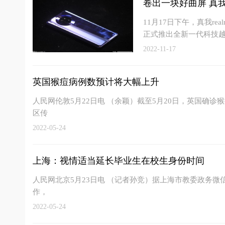
卷出一块好曲屏 真
11月17日下午，真我r
正式推出全新一代科技越
2022-11-17
英国猴痘病例数预计将大幅上升
人民网伦敦5月22日电 （余颖）截至5月20日，英国确
区传
2022-05-24
上海：视情适当延长毕业生在校生身份时间
人民网北京5月23日电 （记者孙竞）据上海市教委政务微信
作，
2022-05-24