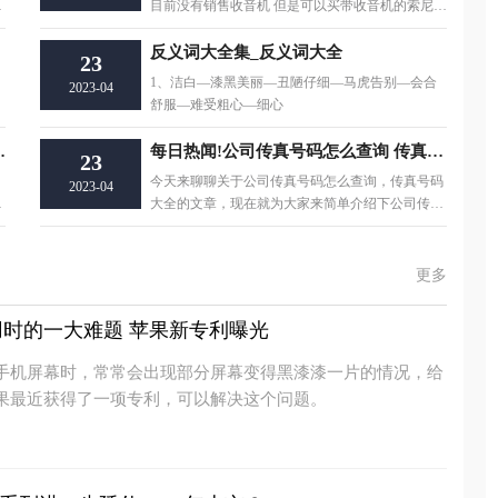
的
目前没有销售收音机 但是可以买带收音机的索尼M
P3不过
反义词大全集_反义词大全
23
1、洁白—漆黑美丽—丑陋仔细—马虎告别—会合
2023-04
舒服—难受粗心—细心
水2.5亿立方米
每日热闻!公司传真号码怎么查询 传真号码大全
23
今天来聊聊关于公司传真号码怎么查询，传真号码
2023-04
滦
大全的文章，现在就为大家来简单介绍下公司传真
号码怎么查询
更多
时的一大难题 苹果新专利曝光
手机屏幕时，常常会出现部分屏幕变得黑漆漆一片的情况，给
果最近获得了一项专利，可以解决这个问题。