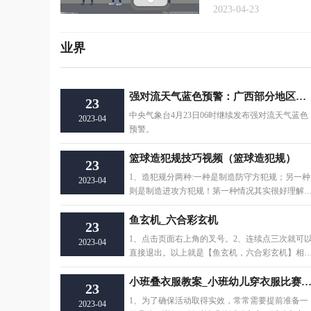
2023-04-23
业界
强对流天气蓝色预警：广西部分地区将有8至10级雷暴大风或冰雹-天天观焦点
23
中央气象台4月23日06时继续发布强对流天气蓝色
2023-04
预警。
篮球造犯规技巧视频（篮球造犯规）
23
1、造犯规分两种:一种是制造防守方犯规；另一种
2023-04
则是制造进攻方犯规！第一种情况其实很好理解
就是进攻方(
鱼玄机_六合彩玄机
23
1、点击页面右上角的叉号。2、连续点三次就可
2023-04
直接退出。以上就是【鱼玄机，六合彩玄机】相
内容。
小班叠衣服教案_小班幼儿穿衣服比赛的活动
23
1、为了确保活动取得实效，常常需要提前准备一
2023-04