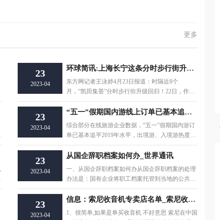
更多
环球简讯:上海长宁这条分时步行街升级回归！春夏秋三季皆可逛吃
23
东方网记者王泳婷4月23日报道：时隔近8个
2023-04
月，“凯田集荟”分时步行街升级回归！22日，作为
上海长宁区五五购
“五一”假期国内游线上订单已基本追平2019年同期水平
23
综合部分在线旅游企业数据，“五一”假期国内游订
2023-04
，
单已基本追平2019年水平，出境游、入境游热度持
续走高。携
从国企辞职档案如何办_世界通讯
23
以
一、从国企辞职档案如何办从国企辞职档案的处理
2023-04
关
办法是：国有企业将职工档案托管到当地的公共就
业服务机构或
方案
信息：索尼收音机专卖店名单_索尼收音机专卖店
23
1、很简单,如果是单买收音机 不好意思 索尼在中国
2023-04