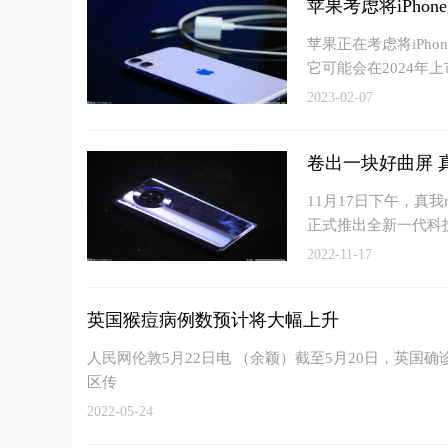
苹果考虑将iPhon
苹果正在考虑将iPh
它可能会在2024年上
2023-02-07
卷出一块好曲屏 
11月17日下午，真
正式推出全新一代科
2022-11-17
英国猴痘病例数预计将大幅上升
人民网伦敦5月22日电 （余颖）截至5月20日，英国
区传
2022-05-24