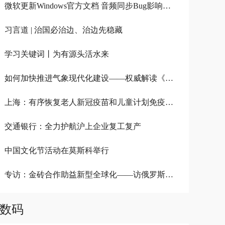
微软更新Windows官方文档 音频同步Bug影响视频录制应用
习言道 | 治国必治边、治边先稳藏
学习关键词丨为有源头活水来
如何加快推进气象现代化建设——权威解读《气象高质量发展纲要（2022－2035年）》
上海：有序恢复老人新冠疫苗和儿童计划免疫接种服务
交通银行：全力护航沪上企业复工复产
中国文化节活动在莫斯科举行
专访：金砖合作助益新型全球化——访俄罗斯金砖国家研究国家委员会专家沃尔洪斯基
数码