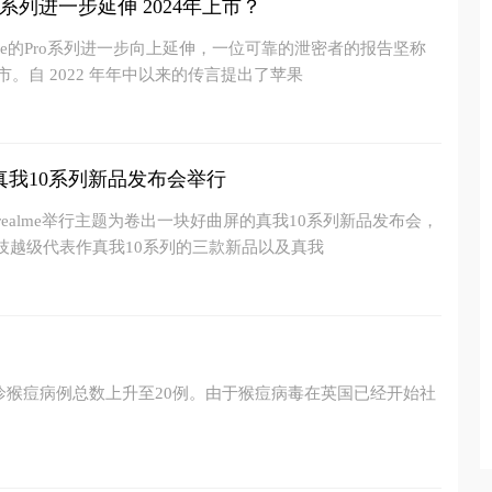
e系列进一步延伸 2024年上市？
one的Pro系列进一步向上延伸，一位可靠的泄密者的报告坚称
市。自 2022 年年中以来的传言提出了苹果
真我10系列新品发布会举行
我realme举行主题为卷出一块好曲屏的真我10系列新品发布会，
技越级代表作真我10系列的三款新品以及真我
确诊猴痘病例总数上升至20例。由于猴痘病毒在英国已经开始社