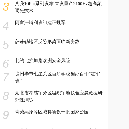
3
真我10Pro系列发布 首发量产2160Hz超高频
调光技术
4
阿富汗塔利班组建正规军
5
萨赫勒地区反恐形势面临新变数
6
北约北扩加剧欧洲安全风险
7
贵州毕节七星关区百所学校创办百个“红军
班”
8
湖北省孝感军分区组织军地联合应急救援研
究性演练
9
青藏高原等区域将新设一批国家公园