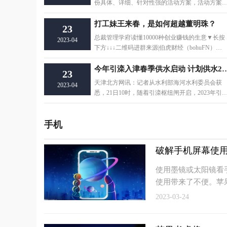
份具体、详细、针对性强的活动方案，活动方案
内容和形式都
打工妹王来春，是如何超越董明珠？
23
总裁管理学府读懂10000种创业赚钱的生意▼长按
2023-04
下方↓↓↓二维码进群来源|伯虎财经（bohuFN）
她，“中国最牛
今年引滦入津春季供水启动 计划供
23
天津北方网讯：记者从水利部海河水利委员会获
2023-04
悉，21日10时，随着引滦枢纽闸开启，2023年引
入津、引滦入唐
手机
破解手机屏幕使用
使用墨镜或太阳镜看
使用带来了不便。苹
2023-03-24