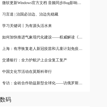
微软更新Windows官方文档 音频同步Bug影响视频录制应用
习言道 | 治国必治边、治边先稳藏
学习关键词丨为有源头活水来
如何加快推进气象现代化建设——权威解读《气象高质量发展纲要（2022－2035年）》
上海：有序恢复老人新冠疫苗和儿童计划免疫接种服务
交通银行：全力护航沪上企业复工复产
中国文化节活动在莫斯科举行
专访：金砖合作助益新型全球化——访俄罗斯金砖国家研究国家委员会专家沃尔洪斯基
数码