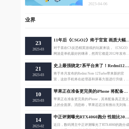
2023-04-06
业界
11年后《CSGO2》终于官宣 画质大幅
23
对于喜欢CS反恐精英游戏的玩家来说，《CSGO
2023-03
网游是单机最好的继承，然而它都是2012年发布
了，现在11年后《CSGO2》终于官宣了，Valve对
游
史上最强骁龙7系平台来了！Redmi12Turbo即将发布
21
将于本月发布的Redmi Note 12Turbo带来新的官
2023-03
宣，这款手机将在处理器和屏幕方面进行升级，
会带来多项同级别产品所没有的惊喜和改进。在
苹果正在准备更完美的iPhone 将配备真正的全面屏
10
苹果正在准备更完美的iPhone，其将配备真正意义
2023-03
上的全面屏。消息称，苹果迟迟没有推出无刘海的
Phone，主要是真全面屏研发工作进展不顺利，
中正评测曝光RTX4060跑分 性能比3060强
14
近日，数码博主中正评测曝光了RTX4060的跑分
2023-02