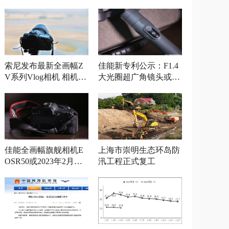
索尼发布最新全画幅Z
佳能新专利公示：F1.4
V系列Vlog相机 相机参
大光圈超广角镜头或将
数曝光
发布
佳能全画幅旗舰相机E
上海市崇明生态环岛防
OSR50或2023年2月发
汛工程正式复工
布