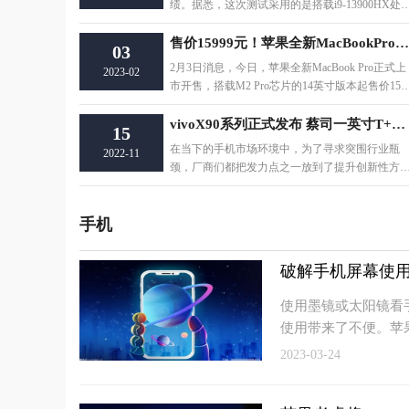
绩。据悉，这次测试采用的是搭载i9-13900HX处
器的雷神ZERO。硬件方面，RTX 4060拥有3072个
售价15999元！苹果全新MacBookPro上市开售
03
2月3日消息，今日，苹果全新MacBook Pro正式上
2023-02
市开售，搭载M2 Pro芯片的14英寸版本起售价159
9元，M2 Pro芯片16英寸版本起售价为19999
vivoX90系列正式发布 蔡司一英寸T+自研芯片
15
在当下的手机市场环境中，为了寻求突围行业瓶
2022-11
颈，厂商们都把发力点之一放到了提升创新性方
面。包括对手机形态、具体关键技术等的改善。
其
手机
破解手机屏幕使用
使用墨镜或太阳镜看
使用带来了不便。苹
2023-03-24