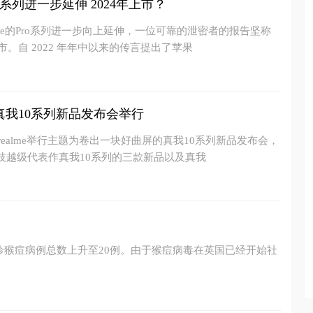
e系列进一步延伸 2024年上市？
one的Pro系列进一步向上延伸，一位可靠的泄密者的报告坚称
市。自 2022 年年中以来的传言提出了苹果
真我10系列新品发布会举行
我realme举行主题为卷出一块好曲屏的真我10系列新品发布会，
技越级代表作真我10系列的三款新品以及真我
确诊猴痘病例总数上升至20例。由于猴痘病毒在英国已经开始社