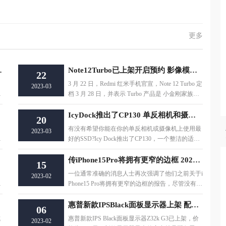
更多
提升夏天免费升级
Note12Turbo已上架开启预约 影像模组采用无框镜头设计
22
》
3 月 22 日，Redmi 红米手机官宣，Note 12 Turbo 定
2023-03
的
档 3 月 28 日，并表示 Turbo 产品是 小金刚家族全
新成员，定位在 Pro
IcyDock推出了CP130 单反相机和摄像机转换器
20
有没有希望你能在你的单反相机或摄像机上使用最
2023-03
将
好的SSD?Icy Dock推出了CP130，一个整洁的适配
器，作为单反相机和摄像机的转换器，通过CFEx
传iPhone15Pro将拥有更窄的边框 2023年秋季发布
15
一位通常准确的消息人士再次强调了他们之前关于i
2023-02
i
Phone15 Pro将拥有更窄的边框的报告，尽管没有透
露任何新的细节。预计iPhone 15 Pro将于
太多
惠普新款IPSBlack面板显示器上架 配备雷电4接口
06
成
惠普新款IPS Black面板显示器Z32k G3已上架，价
2023-02