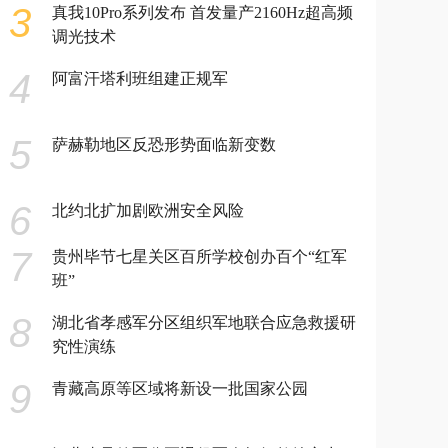
3
真我10Pro系列发布 首发量产2160Hz超高频
调光技术
4
阿富汗塔利班组建正规军
5
萨赫勒地区反恐形势面临新变数
6
北约北扩加剧欧洲安全风险
7
贵州毕节七星关区百所学校创办百个“红军
班”
8
湖北省孝感军分区组织军地联合应急救援研
究性演练
9
青藏高原等区域将新设一批国家公园