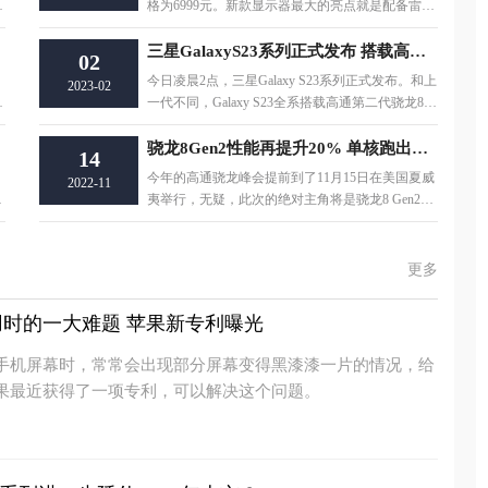
理
格为6999元。新款显示器最大的亮点就是配备雷电
4接口，拥有40Gbps的数据传输速率，通过单U
三星GalaxyS23系列正式发布 搭载高通第二代骁龙8系
02
今日凌晨2点，三星Galaxy S23系列正式发布。和上
2023-02
9
一代不同，Galaxy S23全系搭载高通第二代骁龙8移
动平台，没有Exynos版本。不仅如此，Gala
骁龙8Gen2性能再提升20% 单核跑出了1524分
14
今年的高通骁龙峰会提前到了11月15日在美国夏威
2022-11
夷举行，无疑，此次的绝对主角将是骁龙8 Gen2。
尤
已经见识过骁龙8 Gen2样机的爆料人Yogesh
更多
时的一大难题 苹果新专利曝光
手机屏幕时，常常会出现部分屏幕变得黑漆漆一片的情况，给
果最近获得了一项专利，可以解决这个问题。