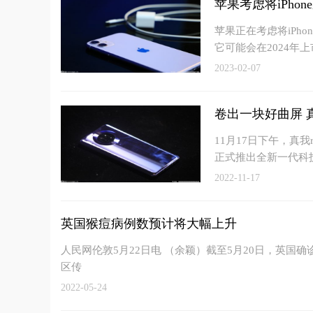
苹果考虑将iPhon
苹果正在考虑将iPh
它可能会在2024年上
2023-02-07
卷出一块好曲屏 
11月17日下午，真
正式推出全新一代科
2022-11-17
英国猴痘病例数预计将大幅上升
人民网伦敦5月22日电 （余颖）截至5月20日，英国
区传
2022-05-24