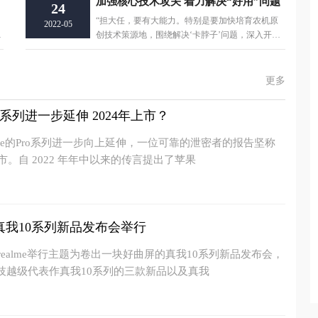
加强核心技术攻关 着力解决“好用”问题
24
“担大任，要有大能力。特别是要加快培育农机原
2022-05
俄
创技术策源地，围绕解决‘卡脖子’问题，深入开展
重点产品核心技术
更多
e系列进一步延伸 2024年上市？
one的Pro系列进一步向上延伸，一位可靠的泄密者的报告坚称
市。自 2022 年年中以来的传言提出了苹果
真我10系列新品发布会举行
我realme举行主题为卷出一块好曲屏的真我10系列新品发布会，
技越级代表作真我10系列的三款新品以及真我