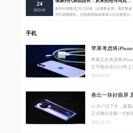
俄谈判代表团团长：从未拒绝与乌克兰谈判
24
新华社明斯克5月22日电（记者鲁金博）俄罗斯谈
2022-05
判代表团团长、总统助理梅金斯基22日在接受白
罗斯媒体视频采访时
手机
苹果考虑将iPhon
苹果正在考虑将iPh
它可能会在2024年上
2023-02-07
卷出一块好曲屏 
11月17日下午，真
正式推出全新一代科
2022-11-17