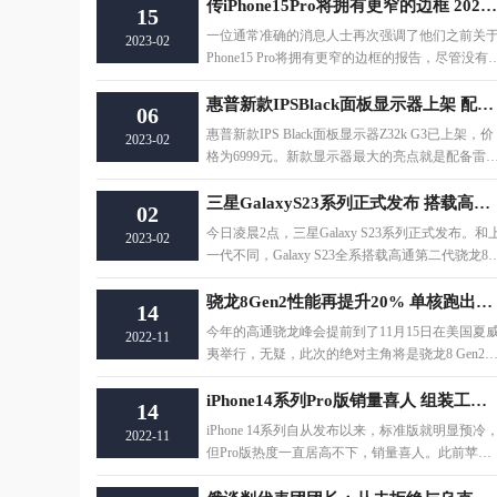
传iPhone15Pro将拥有更窄的边框 2023年秋季发布
15
一位通常准确的消息人士再次强调了他们之前关于
2023-02
Phone15 Pro将拥有更窄的边框的报告，尽管没有
露任何新的细节。预计iPhone 15 Pro将于
惠普新款IPSBlack面板显示器上架 配备雷电4接口
06
惠普新款IPS Black面板显示器Z32k G3已上架，价
2023-02
格为6999元。新款显示器最大的亮点就是配备雷
4接口，拥有40Gbps的数据传输速率，通过单U
三星GalaxyS23系列正式发布 搭载高通第二代骁龙8系
02
今日凌晨2点，三星Galaxy S23系列正式发布。和
2023-02
一代不同，Galaxy S23全系搭载高通第二代骁龙8
动平台，没有Exynos版本。不仅如此，Gala
骁龙8Gen2性能再提升20% 单核跑出了1524分
14
今年的高通骁龙峰会提前到了11月15日在美国夏
2022-11
夷举行，无疑，此次的绝对主角将是骁龙8 Gen2
已经见识过骁龙8 Gen2样机的爆料人Yogesh
iPhone14系列Pro版销量喜人 组装工厂目前产能大幅降低
14
iPhone 14系列自从发布以来，标准版就明显预冷
2022-11
但Pro版热度一直居高不下，销量喜人。此前苹果
发布的第三季度财报还显示，iPhone销量明显