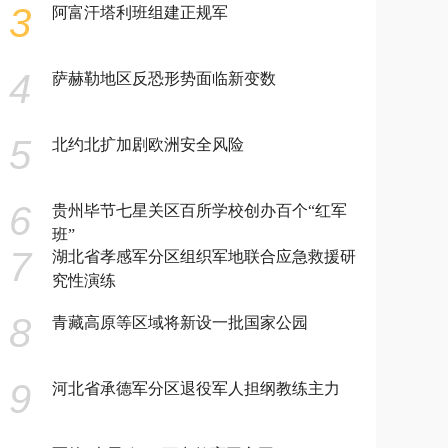
3
阿富汗塔利班组建正规军
4
萨赫勒地区反恐形势面临新变数
5
北约北扩加剧欧洲安全风险
6
贵州毕节七星关区百所学校创办百个“红军
班”
7
湖北省孝感军分区组织军地联合应急救援研
究性演练
8
青藏高原等区域将新设一批国家公园
9
河北省承德军分区退役军人担纲教练主力