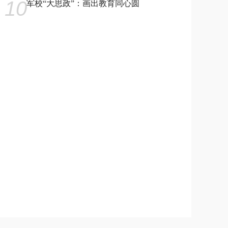
10
军校“大思政”：画出教育同心圆