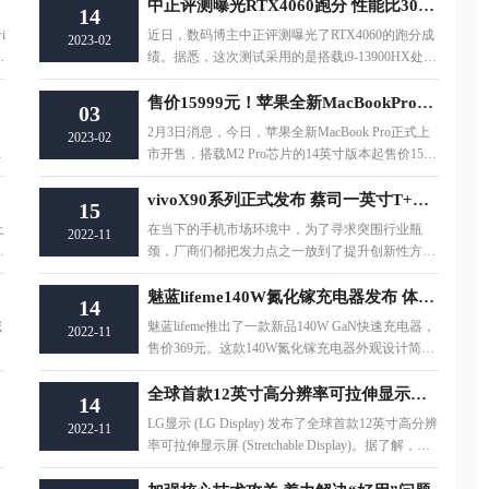
中正评测曝光RTX4060跑分 性能比3060强太多
14
i
近日，数码博主中正评测曝光了RTX4060的跑分成
2023-02
透
绩。据悉，这次测试采用的是搭载i9-13900HX处理
器的雷神ZERO。硬件方面，RTX 4060拥有3072个
售价15999元！苹果全新MacBookPro上市开售
03
2月3日消息，今日，苹果全新MacBook Pro正式上
2023-02
电
市开售，搭载M2 Pro芯片的14英寸版本起售价1599
9元，M2 Pro芯片16英寸版本起售价为19999
vivoX90系列正式发布 蔡司一英寸T+自研芯片
15
上
在当下的手机市场环境中，为了寻求突围行业瓶
2022-11
移
颈，厂商们都把发力点之一放到了提升创新性方
面。包括对手机形态、具体关键技术等的改善。尤
其
魅蓝lifeme140W氮化镓充电器发布 体积缩小了20%以上
14
威
魅蓝lifeme推出了一款新品140W GaN快速充电器，
2022-11
。
售价369元。这款140W氮化镓充电器外观设计简
约，采用纯白配色，折叠式插脚设计方案，体积较
全球首款12英寸高分辨率可拉伸显示屏发布 具有全彩色RGB功能
14
，
LG显示 (LG Display) 发布了全球首款12英寸高分辨
2022-11
率可拉伸显示屏 (Stretchable Display)。据了解，这
款显示屏具有橡皮筋般的柔韧性，