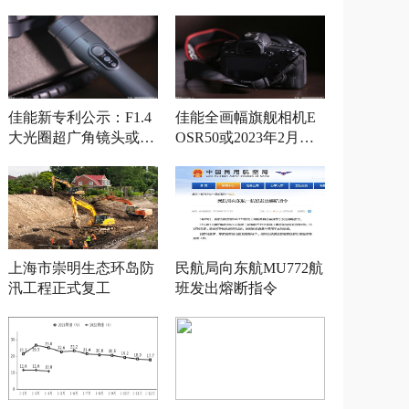
佳能新专利公示：F1.4
佳能全画幅旗舰相机E
大光圈超广角镜头或将
OSR50或2023年2月发
发布
布
上海市崇明生态环岛防
民航局向东航MU772航
汛工程正式复工
班发出熔断指令