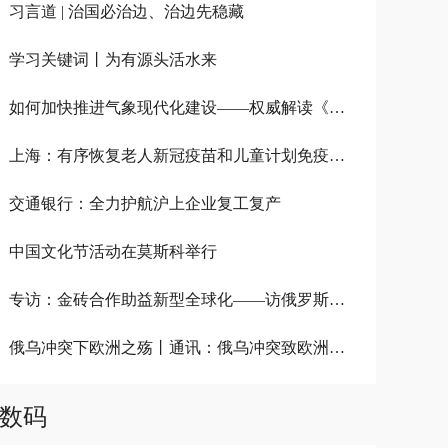
习言道 | 治国必治边、治边先稳藏
学习关键词丨为有源头活水来
如何加快推进气象现代化建设——权威解读《气象高质量发展纲要（2022－2035年）》
上海：有序恢复老人新冠疫苗和儿童计划免疫接种服务
交通银行：全力护航沪上企业复工复产
中国文化节活动在莫斯科举行
专访：金砖合作助益新型全球化——访俄罗斯金砖国家研究国家委员会专家沃尔洪斯基
俄乌冲突下欧洲之殇丨通讯：俄乌冲突致欧洲环保梦受挫
数码