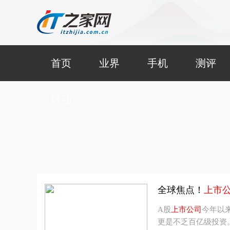
首页
业界
手机
测评
滚动
全球焦点！
上市
A股
上市公司
今年以
更是不乏百亿级投资