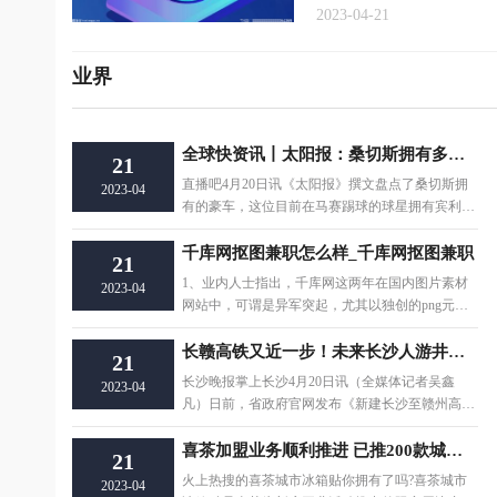
2023-04-21
业界
全球快资讯丨太阳报：桑切斯拥有多辆豪车，包括宾利、路虎揽胜、奥迪R8等
21
直播吧4月20日讯《太阳报》撰文盘点了桑切斯拥
2023-04
有的豪车，这位目前在马赛踢球的球星拥有宾利、
路虎揽胜、奥
千库网抠图兼职怎么样_千库网抠图兼职
21
1、业内人士指出，千库网这两年在国内图片素材
2023-04
网站中，可谓是异军突起，尤其以独创的png元素
概念闻名业界。
长赣高铁又近一步！未来长沙人游井冈山可高铁直达-环球即时看
21
长沙晚报掌上长沙4月20日讯（全媒体记者吴鑫
2023-04
凡）日前，省政府官网发布《新建长沙至赣州高速
铁路环境影响评
喜茶加盟业务顺利推进 已推200款城市冰箱贴周边
21
火上热搜的喜茶城市冰箱贴你拥有了吗?喜茶城市
2023-04