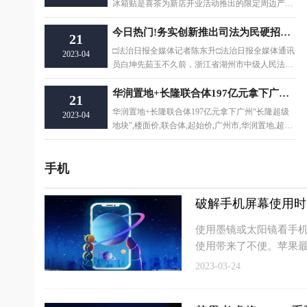
冰箱贴是喜茶为新店开业活动推出的限定周边产品,
2022年7月随
今日热门!务实创新推出司法为民硬招实招新招
21
□法治日报全媒体记者陈东升□法治日报全媒体通讯
2023-04
员白坤先茹玉不久前，浙江省湖州市中级人民法院
被最高人民
华润置地+长隆联合体197亿元拿下广州“长隆超级地块”
21
华润置地+长隆联合体197亿元拿下广州“长隆超级
2023-04
地块”,楼面价,联合体,起始价,广州市,华润置地,超级
地块,住
手机
破解手机屏幕使用时
使用墨镜或太阳镜看手
使用带来了不便。苹果
2023-03-24