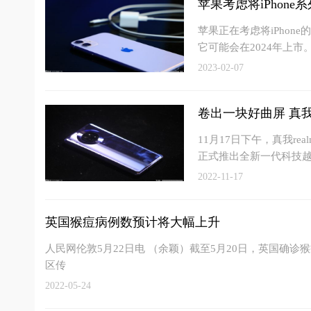
苹果考虑将iPhone
苹果正在考虑将iPhon
它可能会在2024年上市
2023-02-07
卷出一块好曲屏 真
11月17日下午，真我r
正式推出全新一代科技越
2022-11-17
英国猴痘病例数预计将大幅上升
人民网伦敦5月22日电 （余颖）截至5月20日，英国确
区传
2022-05-24