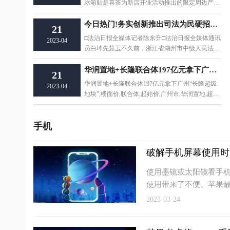
冰箱贴是喜茶为新店开业活动推出的限定周边产品,
2022年7月随
今日热门!务实创新推出司法为民硬招实招新招
21
□法治日报全媒体记者陈东升□法治日报全媒体通讯
2023-04
员白坤先茹玉不久前，浙江省湖州市中级人民法院
被最高人民
华润置地+长隆联合体197亿元拿下广州“长隆超级地块”
21
华润置地+长隆联合体197亿元拿下广州“长隆超级
2023-04
地块”,楼面价,联合体,起始价,广州市,华润置地,超级
地块,住
手机
破解手机屏幕使用时
使用墨镜或太阳镜看手
使用带来了不便。苹果
2023-03-24