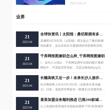
2023-04-21
业界
全球快资讯丨太阳报：桑切斯拥有多辆豪车，包括宾利、路虎揽胜、奥迪R8等
21
直播吧4月20日讯《太阳报》撰文盘点了桑切斯拥
2023-04
有的豪车，这位目前在马赛踢球的球星拥有宾利、
路虎揽胜、奥
千库网抠图兼职怎么样_千库网抠图兼职
21
1、业内人士指出，千库网这两年在国内图片素材
2023-04
网站中，可谓是异军突起，尤其以独创的png元素
概念闻名业界。
长赣高铁又近一步！未来长沙人游井冈山可高铁直达-环球即时看
21
长沙晚报掌上长沙4月20日讯（全媒体记者吴鑫
2023-04
凡）日前，省政府官网发布《新建长沙至赣州高速
铁路环境影响评
喜茶加盟业务顺利推进 已推200款城市冰箱贴周边
21
火上热搜的喜茶城市冰箱贴你拥有了吗?喜茶城市
2023-04