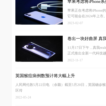
苹果考虑将iPhone
苹果正在考虑将iPhon
它可能会在2024年上市
2023-02-07
卷出一块好曲屏 真
11月17日下午，真我r
正式推出全新一代科技越
2022-11-17
英国猴痘病例数预计将大幅上升
人民网伦敦5月22日电 （余颖）截至5月20日，英国确
区传
2022-05-24