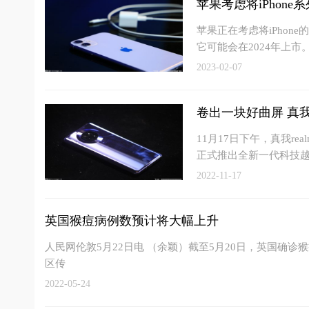
苹果考虑将iPhone
苹果正在考虑将iPhon
它可能会在2024年上市
2023-02-07
卷出一块好曲屏 真
11月17日下午，真我r
正式推出全新一代科技越
2022-11-17
英国猴痘病例数预计将大幅上升
人民网伦敦5月22日电 （余颖）截至5月20日，英国确
区传
2022-05-24