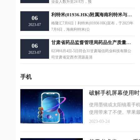
业金人数升至24 8万，预
利特米(01936.HK)附属海南利特米与西安宙晨订立合作协议 将投资于文昌市东郊镇码头村
06
格隆汇7月6日丨利特米(01936 HK)宣布，于2023年
2023-07
7月6日，海南利特米(公
甘肃省药品监督管理局药品生产质量管理规范符合性检查结果公告（2023年第41号）
06
023年6月4日-5日符合31甘肃瑞信药业科技有限公
2023-07
司甘肃省定西市渭源县清
手机
破解手机屏幕使用时
使用墨镜或太阳镜看手
使用带来了不便。苹果
2023-03-24