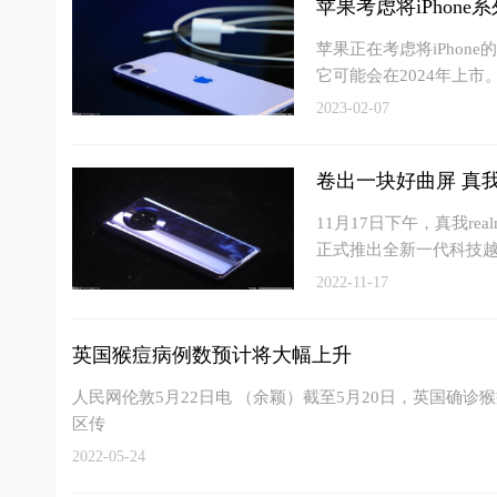
苹果考虑将iPhone
苹果正在考虑将iPhon
它可能会在2024年上市
2023-02-07
卷出一块好曲屏 真
11月17日下午，真我r
正式推出全新一代科技越
2022-11-17
英国猴痘病例数预计将大幅上升
人民网伦敦5月22日电 （余颖）截至5月20日，英国确
区传
2022-05-24