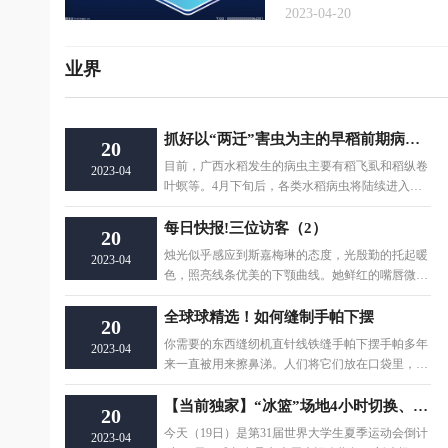
2023-04-20
业界
抓好以“两迁”害虫为主的早稻前期病虫害监控工作
20
目前，广西水稻发生的病虫主要有稻飞虱和稻纵卷
2023-04
叶螟等。4月下旬后，各类水稻病虫将陆续进入发
生、流行阶段。各级植保技术人员要坚持深入田间
调
每日快报!三位访客（2）
20
烛光似乎感应到斯嘉梅琳的态度，光殷勤的托起暖
2023-04
色，照亮线条优美的下颚曲线。她鲜红的嘴唇微微
上扬，嘴角的美人痣仿佛在嘲笑这位公子哥的无能
全球球精选！如何缝制手帕下摆
20
你需要的东西缝纫机直针线铁缝手帕下摆手帕多年
2023-04
来一直被用来擦鼻涕。人们将它们放在口袋里，并
在需要时使用它们。手帕也系在头上
【当前独家】“冰篮”场地4小时切换、综合耗水量降低20％……这些大运会场馆充满高科技
20
今天（19日）是第31届世界大学生夏季运动会倒计
2023-04