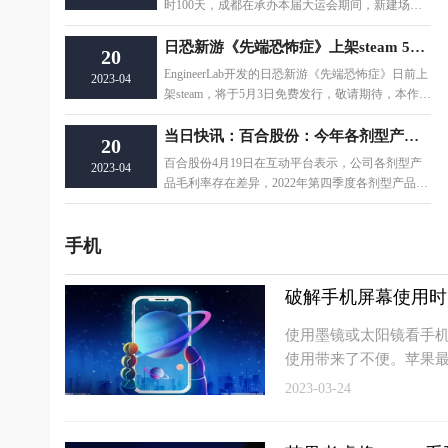
时100天，成都在承办本届大运会期间，新建场馆1
3座，还对36座老场馆进行升级改造，如今49座场
馆
日恐新游《先端恐怖症》上架steam 5月3日免费发行
20
EngineerLab开发的日恐新游《先端恐怖症》日前上
2023-04
架steam，将于5月3日免费发行，敬请期待，本作暂
不支持中文。·《先端恐怖症》：steam地址
当日快讯：百合股份：今年各剂型产品毛利较上期有所上升
20
百合股份4月19日在互动平台表示，公司各剂型产
2023-04
品毛利率存在差异，2022年第四季度各剂型产品中
毛利较低的维生素C等片剂产品、功能饮品销售占
比
手机
破解手机屏幕使用时
使用墨镜或太阳镜看手
使用带来了不便。苹果
2023-03-24